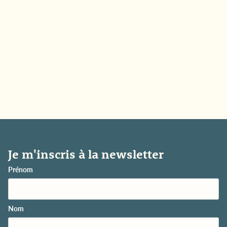
J’accepte l’usage de mes coordonnées pour l’envoi de courriers
électroniques à des fins d’information
ENVOYER
Je m'inscris à la newsletter
Prénom
Nom