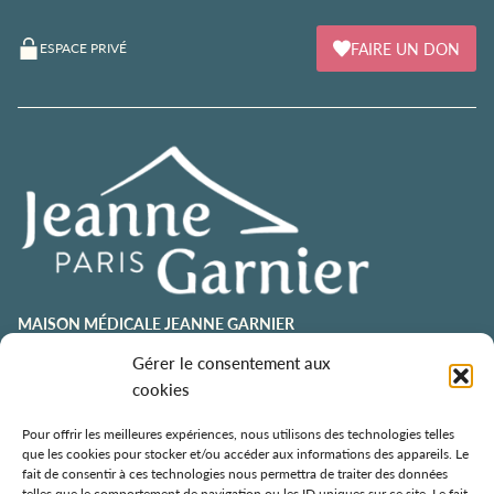
FAIRE UN DON
ESPACE PRIVÉ
MAISON MÉDICALE JEANNE GARNIER
Gérer le consentement aux
contact@jeannegarnier-paris.org
01 43 92 21 00
cookies
106 avenue Émile Zola
75015 Paris
Pour offrir les meilleures expériences, nous utilisons des technologies telles
que les cookies pour stocker et/ou accéder aux informations des appareils. Le
ESPACE AURÉLIE JOUSSET
fait de consentir à ces technologies nous permettra de traiter des données
telles que le comportement de navigation ou les ID uniques sur ce site. Le fait