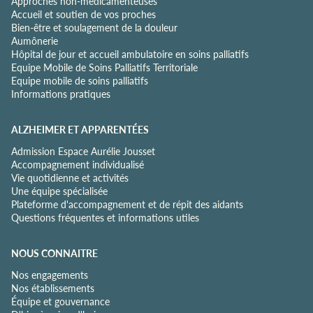
Approches non-médicamenteuses
n
Accueil et soutien de vos proches
t
Bien-être et soulagement de la douleur
i
Aumônerie
a
Hôpital de jour et accueil ambulatoire en soins palliatifs
l
Equipe Mobile de Soins Palliatifs Territoriale
i
Equipe mobile de soins palliatifs
t
Informations pratiques
é
*
ALZHEIMER ET APPARENTÉES
Admission Espace Aurélie Jousset
Accompagnement individualisé
Vie quotidienne et activités
Une équipe spécialisée
Plateforme d'accompagnement et de répit des aidants
Questions fréquentes et informations utiles
NOUS CONNAITRE
Nos engagements
Nos établissements
Équipe et gouvernance