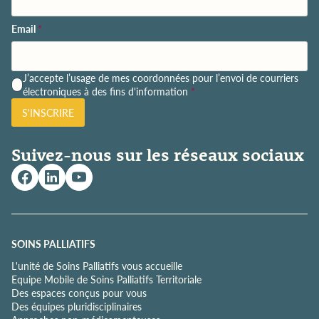
Email
*
P
J’accepte l’usage de mes coordonnées pour l’envoi de courriers
o
électroniques à des fins d'information
*
l
S'INSCRIRE
i
t
i
Suivez-nous sur les réseaux sociaux
q
u
e
d
e
c
o
SOINS PALLIATIFS
n
L'unité de Soins Palliatifs vous accueille
f
Equipe Mobile de Soins Palliatifs Territoriale
i
Des espaces conçus pour vous
d
Des équipes pluridisciplinaires
e