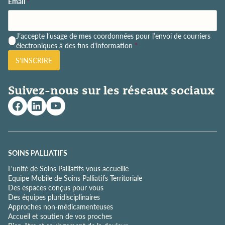
Email
*
P
J’accepte l’usage de mes coordonnées pour l’envoi de courriers
o
électroniques à des fins d'information
*
l
S'INSCRIRE
i
t
i
Suivez-nous sur les réseaux sociaux
q
u
e
d
e
c
o
SOINS PALLIATIFS
n
L'unité de Soins Palliatifs vous accueille
f
Equipe Mobile de Soins Palliatifs Territoriale
i
Des espaces conçus pour vous
d
Des équipes pluridisciplinaires
e
Approches non-médicamenteuses
n
Accueil et soutien de vos proches
t