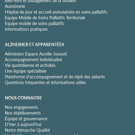
Bien-être et soulagement de la douleur
i
Aumônerie
a
Hôpital de jour et accueil ambulatoire en soins palliatifs
l
Equipe Mobile de Soins Palliatifs Territoriale
i
Equipe mobile de soins palliatifs
t
Informations pratiques
é
*
ALZHEIMER ET APPARENTÉES
Admission Espace Aurélie Jousset
Accompagnement individualisé
Vie quotidienne et activités
Une équipe spécialisée
Plateforme d'accompagnement et de répit des aidants
Questions fréquentes et informations utiles
NOUS CONNAITRE
Nos engagements
Nos établissements
Équipe et gouvernance
D'hier à aujourd'hui
Notre démarche Qualité