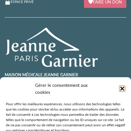
FAIRE UN DON
ESPACE PRIVÉ
MAISON MÉDICALE JEANNE GARNIER
contact@jeannegarnier-paris.org
Gérer le consentement aux
01 43 92 21 00
cookies
106 avenue Émile Zola
75015 Paris
Pour offrir les meilleures expériences, nous utilisons des technologies telles
que les cookies pour stocker et/ou accéder aux informations des appareils. Le
ESPACE AURÉLIE JOUSSET
fait de consentir à ces technologies nous permettra de traiter des données
telles que le comportement de navigation ou les ID uniques sur ce site. Le fait
01 43 92 21 98
de ne pas consentir ou de retirer son consentement peut avoir un effet négatif
108, avenue Émile Zola
sur certaines caractéristiques et fonctions.