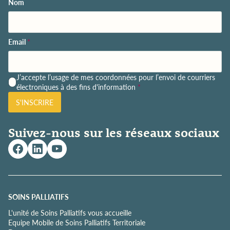
Nom
Email
*
P
J’accepte l’usage de mes coordonnées pour l’envoi de courriers
o
électroniques à des fins d'information
*
l
S'INSCRIRE
i
t
i
Suivez-nous sur les réseaux sociaux
q
u
e
d
e
c
o
SOINS PALLIATIFS
n
L'unité de Soins Palliatifs vous accueille
f
Equipe Mobile de Soins Palliatifs Territoriale
i