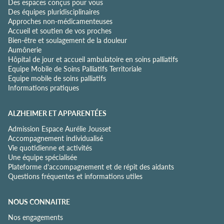
Des espaces conçus pour vous
d
Des équipes pluridisciplinaires
e
Approches non-médicamenteuses
n
Accueil et soutien de vos proches
t
Bien-être et soulagement de la douleur
i
Aumônerie
a
Hôpital de jour et accueil ambulatoire en soins palliatifs
l
Equipe Mobile de Soins Palliatifs Territoriale
i
Equipe mobile de soins palliatifs
t
Informations pratiques
é
*
ALZHEIMER ET APPARENTÉES
Admission Espace Aurélie Jousset
Accompagnement individualisé
Vie quotidienne et activités
Une équipe spécialisée
Plateforme d'accompagnement et de répit des aidants
Questions fréquentes et informations utiles
NOUS CONNAITRE
Nos engagements